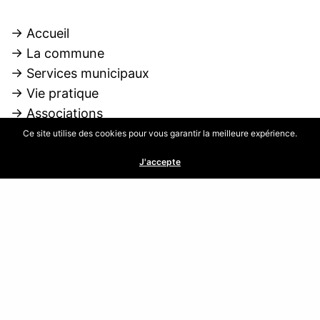
→ Accueil
→ La commune
→ Services municipaux
→ Vie pratique
→ Associations
→ Services intercommunaux
Ce site utilise des cookies pour vous garantir la meilleure expérience.
→ Actus et agenda
J'accepte
→ Contact
UTILES
→ Mentions légales
→ Contactez-nous