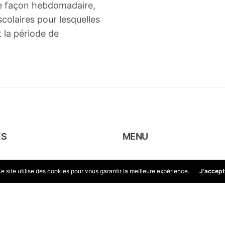
 de façon hebdomadaire,
colaires pour lesquelles
 la période de
ES
MENU
du public
→ Accueil
e site utilise des cookies pour vous garantir la meilleure expérience.
J'accep
jeudi : 9 h – 12 h
→ La commune
: 9 h – 12 h et 14 h – 18
→ Services municipaux
→ Vie pratique
→ Associations