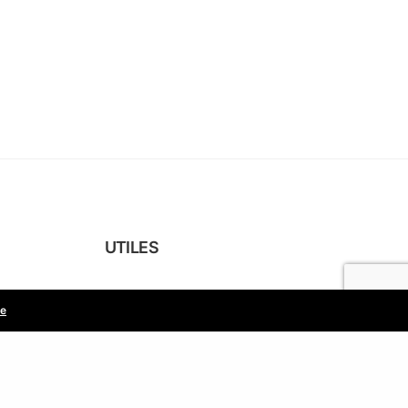
UTILES
→ Mentions légales
te
→ Contactez-nous