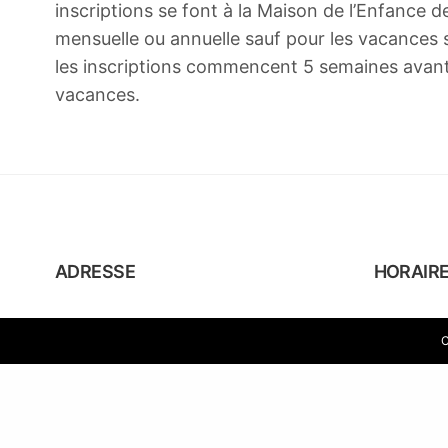
inscriptions se font à la Maison de l’Enfance
mensuelle ou annuelle sauf pour les vacances s
les inscriptions commencent 5 semaines avant
vacances.
ADRESSE
HORAIR
1 Place de la Mairie
Accueil 
C
64800 Coarraze
Lundi au 
Tél. 05 59 61 32 85
Vendredi 
h 30