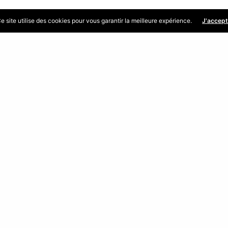
e site utilise des cookies pour vous garantir la meilleure expérience.
J'accep
Partager
ES
MENU
du public
→ Accueil
jeudi : 9 h – 12 h
→ La commune
: 9 h – 12 h et 14 h – 18
→ Services municipaux
→ Vie pratique
→ Associations
 téléphonique
→ Services intercommu
 au vendredi
→ Actus et agenda
12h00 / 14h00 – 18h30
→ Contact