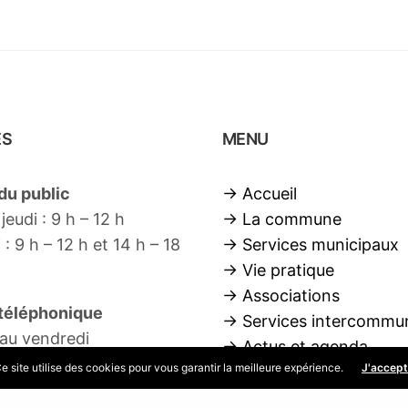
ES
MENU
du public
→ Accueil
jeudi : 9 h – 12 h
→ La commune
: 9 h – 12 h et 14 h – 18
→ Services municipaux
→ Vie pratique
→ Associations
 téléphonique
→ Services intercommu
 au vendredi
→ Actus et agenda
12h00 / 14h00 – 18h30
e site utilise des cookies pour vous garantir la meilleure expérience.
J'accep
→ Contact