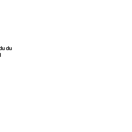
du du
l