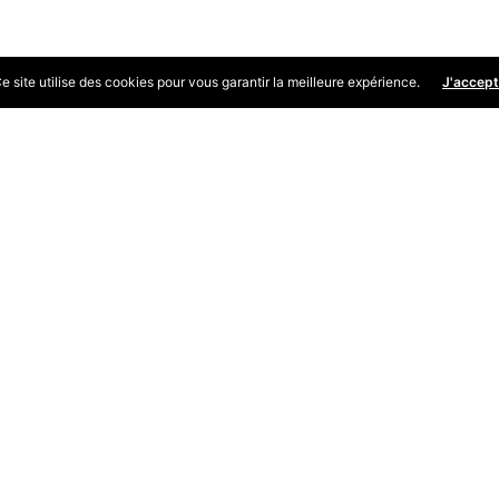
e site utilise des cookies pour vous garantir la meilleure expérience.
J'accep
Partager
y
ES
MENU
du public
→ Accueil
jeudi : 9 h – 12 h
→ La commune
: 9 h – 12 h et 14 h – 18
→ Services municipaux
→ Vie pratique
→ Associations
 téléphonique
→ Services intercommu
 au vendredi
→ Actus et agenda